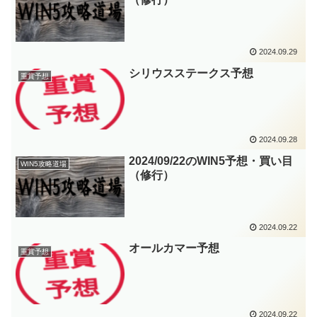
2024.09.29
シリウスステークス予想
重賞予想
2024.09.28
2024/09/22のWIN5予想・買い目
WIN5攻略道場
（修行）
2024.09.22
オールカマー予想
重賞予想
2024.09.22