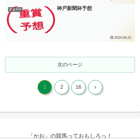
神戸新聞杯予想
重賞予想
2024.09.22
次のページ
次
1
2
16
へ
「かお」の競馬っておもしろっ！