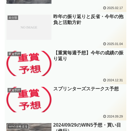
2025.02.17
昨年の振り返りと反省・今年の抱
未分類
負と活動方針
2025.01.04
【重賞毎週予想】今年の成績の振
重賞予想
り返り
2024.12.31
スプリンターズステークス予想
重賞予想
2024.09.29
2024/09/29のWIN5予想・買い目
WIN5攻略道場
（修行）