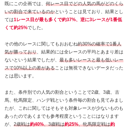
既にこの企画では、
何レース目でどの人気の馬がどのくら
いの割合で来ているのか
ということは見ており、結果とし
ては
1レース目が最も多くで約37%、逆に3レースが1番低
くて約25%
でした。
その他のレースに関してもおおむね
約30%の確率で1番人
気が勝っており
、結果的には全レースの平均とあまり差は
ないという結果でしたが、
最も多いレースと最も低いレー
スで10%以上の差がある
ことは無視できないデータだった
とは思います。
また、条件別での人気の割合ということで2歳、3歳、古
馬、牝馬限定、ハンデ戦という条件毎の割合も見てみまし
たが、これに関してはそもそも対象レースが少ないものも
あったのであくまでも参考程度ということにはなります
が、
2歳戦は
約40%
、3歳戦は
約25%
、牝馬限定戦は
約