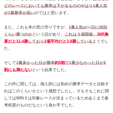
どのレースにおいても勝率は下がるもののやはり1番人気
が1番勝率が高い
のではと思います。
また、これも本の受け売りですが、
1番人気が一日に何回
くらい勝つのか
という話があり、
これは３場開催、
36R換
算だと11.4勝
しており
1場平均だと3.8勝
して
い
る
ようでし
た。
そして
1番多かった日が勝率
約5割
で1番少なかった日が
1
割にも満たない
という結果でした。
この件に関しては、個人的には初めの勝率データと比較す
ればこのくらいかという感想でしたし、そもそもこれに関
してはWIN５は対象レースが決まっているためあくまで参
考程度のものだなという身か手でした。