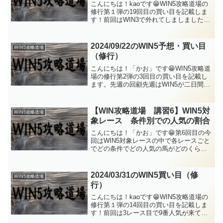
こんにちは！kaoです😁WIN5攻略道場の
修行第１弾の19回目の買い目を記載しま
す！前回はWIN3で外れてしましました。
結果的には、すべてのレースが7番人気以
内で決まったので狙える範囲内ではあっ
たのですが、買い方の仕組み的にWIN3の
2024/09/22のWIN5予想・買い目
WIN5攻略道場
レース...
（修行）
こんにちは！「かお」です😁WIN5攻略道
場の修行第2弾の3回目の買い目を記載し
ます。先週の回顧先週はWIN5が二日間あ
り、1日目は2レース目で12番人気、3レー
ス目で14番人気が来て大荒れの結果で、2
日目は逆に1～4レース目で1番人気が勝
【WIN攻略道場 講習6】WIN5対
WIN5攻略道場
ち...
象レース 条件別での人気の割合
こんにちは！「かお」です😁第6回目の今
回はWIN5対象レースの中で各レースごと
でどの条件でどの人気の馬がどのくらい
の割合で来ているかを見ていきたいと思
います。これを知ることで、よりどのレ
ースのどの条件で荒れるのかということ
2024/03/31のWIN5買い目（修
WIN5攻略道場
が分かると思います...
行）
こんにちは！kaoです😁WIN5攻略道場の
修行第１弾の14回目の買い目を記載しま
す！前回は3レース目で9番人気が来て外
れてしまいました。結果的に1番人気が1