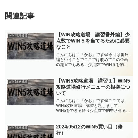
関連記事
【WIN攻略道場 講習番外編】少
WIN5攻略道場
点数でWIN５を当てるために必要
なこと
こんにちは！「かお」です😁今回は番外
編ということでここでは改めてこの企画
の趣旨でもある、少点数でWIN５を的中
させるということについて現時点で考え
ていることをまとめてみようと思いま
す。少点数でWIN５を当てるための手順
【WIN5攻略道場 講習１】WIN5
WIN5攻略道場
まず初めに私が現時点で...
攻略道場修行メニューの根拠につ
いて
こんにちは！「かお」です😁ここでは
WIN5攻略道場 講習と題しまして、
WIN5をできる限り少点数で的中させるた
めの様々な要素を研究・分析をし、修行
に活かしていこうというコーナーを進め
てきます。今回は第1回目ということで、
2024/05/12のWIN5買い目（修
WIN5攻略道場
そもそも今行っている...
行）