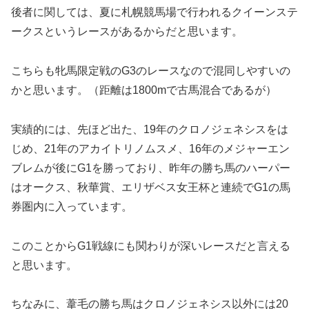
後者に関しては、夏に札幌競馬場で行われるクイーンステ
ークスというレースがあるからだと思います。
こちらも牝馬限定戦のG3のレースなので混同しやすいの
かと思います。（距離は1800mで古馬混合であるが）
実績的には、先ほど出た、19年のクロノジェネシスをは
じめ、21年のアカイトリノムスメ、16年のメジャーエン
ブレムが後にG1を勝っており、昨年の勝ち馬のハーパー
はオークス、秋華賞、エリザベス女王杯と連続でG1の馬
券圏内に入っています。
このことからG1戦線にも関わりが深いレースだと言える
と思います。
ちなみに、葦毛の勝ち馬はクロノジェネシス以外には20