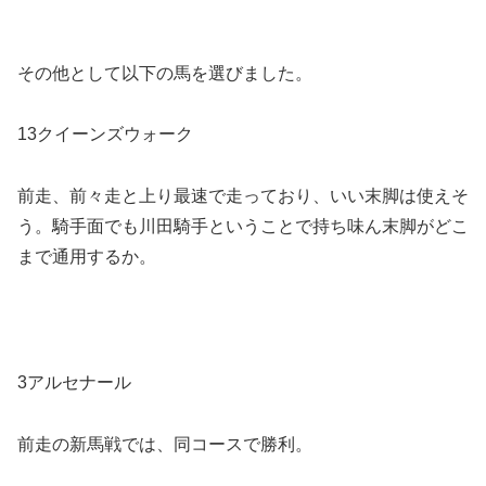
その他として以下の馬を選びました。
13クイーンズウォーク
前走、前々走と上り最速で走っており、いい末脚は使えそ
う。騎手面でも川田騎手ということで持ち味ん末脚がどこ
まで通用するか。
3アルセナール
前走の新馬戦では、同コースで勝利。