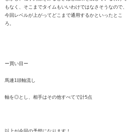
もなく、そこまでタイムもいいわけではなさそうなので、
今回レベルが上がってどこまで通用するかといったとこ
ろ。
ー買い目ー
馬連1頭軸流し
軸を◎とし、相手はその他すべてで計5点
以上が今回の予想になります！