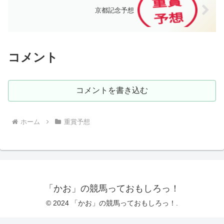
京都記念予想
コメント
コメントを書き込む
ホーム
重賞予想
「かお」の競馬っておもしろっ！
© 2024 「かお」の競馬っておもしろっ！.