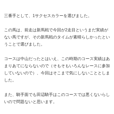
三番手として、1サクセスカラーを選びました。
この馬は、前走は新馬戦で今回が2走目というまだ実績が
ない馬ですが、その新馬戦のタイムが素晴らしかったとい
うことで選びました。
コースは中山だったとはいえ、この時期のコース実績はあ
まりあてにならないので（そもそもいろんなレースに参加
していないので）、今回はそこまで気にしないこととしま
した。
また、騎手面でも田辺騎手はこのコースでは悪くないらし
いので問題ないと思います。