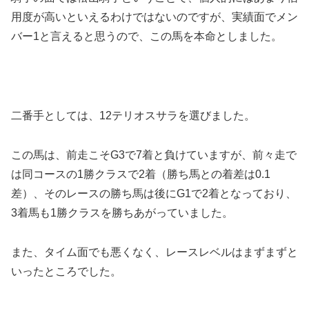
用度が高いといえるわけではないのですが、実績面でメン
バー1と言えると思うので、この馬を本命としました。
二番手としては、12テリオスサラを選びました。
この馬は、前走こそG3で7着と負けていますが、前々走で
は同コースの1勝クラスで2着（勝ち馬との着差は0.1
差）、そのレースの勝ち馬は後にG1で2着となっており、
3着馬も1勝クラスを勝ちあがっていました。
また、タイム面でも悪くなく、レースレベルはまずまずと
いったところでした。