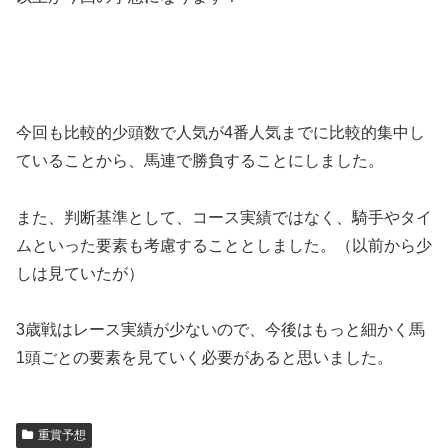
今回も比較的少頭数で人気が4番人気までに比較的集中し
ていることから、馬連で勝負することにしました。
また、判断基準として、コース実績ではなく、騎手やタイ
ムといった要素も考慮することとしました。（以前から少
しは見ていたが）
3歳戦はレース実績が少ないので、今後はもっと細かく馬
1頭ごとの要素を見ていく必要があると思いました。
重賞予想