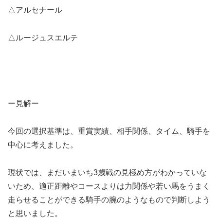
△アルセナール
△ルージュスエルテ
ー見解ー
今回の選択基準は、重賞実績、相手関係、タイム、騎手を
中心に考えました。
現状では、まだいまいち3歳戦の見極め方がわかっていな
いため、適正距離やコースよりは力関係や若い馬をうまく
走らせることができる騎手の腕のようなもので判断しよう
と思いました。