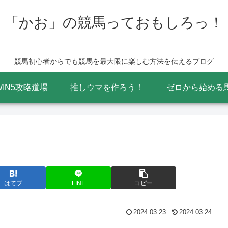
「かお」の競馬っておもしろっ！
競馬初心者からでも競馬を最大限に楽しむ方法を伝えるブログ
WIN5攻略道場
推しウマを作ろう！
ゼロから始める
はてブ
LINE
コピー
2024.03.23
2024.03.24