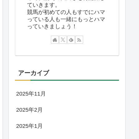
ていきます。
競馬が初めての人もすでにハマ
っている人も一緒にもっとハマ
っていきましょう！
アーカイブ
2025年11月
2025年2月
2025年1月