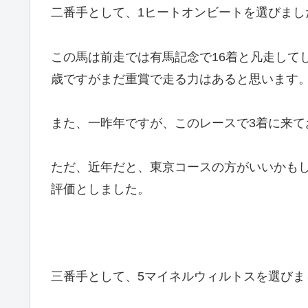
二番手として、1ヒートオンビートを選びまし
この馬は前走では有馬記念で16着と凡走して
歳ですがまだ重賞で走る力はあると思います
また、一昨年ですが、このレースで3着に来て
ただ、近年だと、東京コースの方がいいかも
評価としました。
三番手として、5マイネルウィルトスを選びま