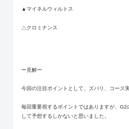
▲マイネルウィルトス
△クロミナンス
ー見解ー
今回の注目ポイントとして、ズバリ、コース
毎回重要視するポイントではありますが、G2
して予想するしかないと思いました。