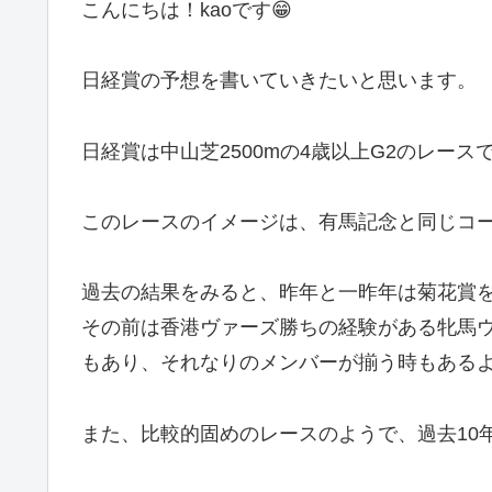
こんにちは！kaoです😁
日経賞の予想を書いていきたいと思います。
日経賞は中山芝2500mの4歳以上G2のレース
このレースのイメージは、有馬記念と同じコ
過去の結果をみると、昨年と一昨年は菊花賞を
その前は香港ヴァーズ勝ちの経験がある牝馬ウ
もあり、それなりのメンバーが揃う時もある
また、比較的固めのレースのようで、過去10