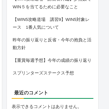
WIN５を当てるために必要なこと
【WIN5攻略道場 講習9】WIN5対象レ
ース 1番人気について
昨年の振り返りと反省・今年の抱負と活
動方針
【重賞毎週予想】今年の成績の振り返り
スプリンターズステークス予想
最近のコメント
表示できるコメントはありません。