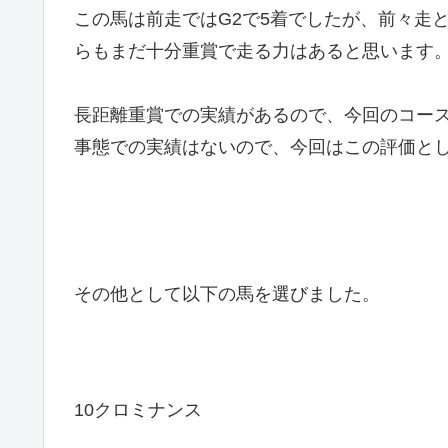
この馬は前走ではG2で5着でしたが、前々走
らもまだ十分重賞で走る力はあると思います
長距離重賞での実績があるので、今回のコー
事態での実績はないので、今回はこの評価と
その他として以下の馬を選びました。
10クロミナンス