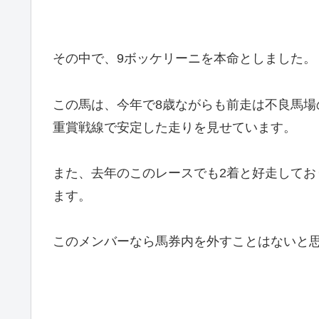
その中で、9ボッケリーニを本命としました。
この馬は、今年で8歳ながらも前走は不良馬場
重賞戦線で安定した走りを見せています。
また、去年のこのレースでも2着と好走して
ます。
このメンバーなら馬券内を外すことはないと