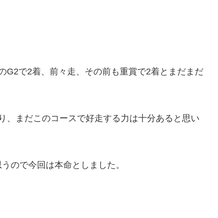
のG2で2着、前々走、その前も重賞で2着とまだまだ
おり、まだこのコースで好走する力は十分あると思い
思うので今回は本命としました。