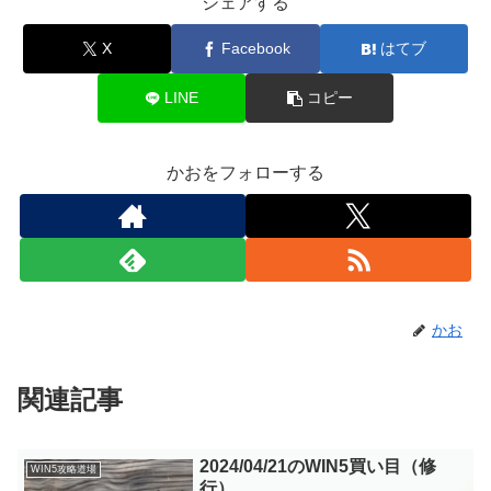
シェアする
X
Facebook
はてブ
LINE
コピー
かおをフォローする
かお
関連記事
2024/04/21のWIN5買い目（修
WIN5攻略道場
行）