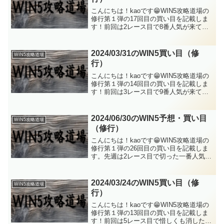
こんにちは！kaoです😁WIN5攻略道場の
修行第１弾の17回目の買い目を記載しま
す！前回は2レース目で8番人気が来てし
まい外れてしまいましたが、それ以外は
当たっており、一番人気を消すことに関
しても成功していたので、そこまで悪く
2024/03/31のWIN5買い目（修
WIN5攻略道場
はなかったので...
行）
こんにちは！kaoです😁WIN5攻略道場の
修行第１弾の14回目の買い目を記載しま
す！前回は3レース目で9番人気が来て外
れてしまいました。結果的に1番人気が1
頭も来ないという荒れた回になりまし
た。今回は2会場ということで、それがど
2024/06/30のWIN5予想・買い目
WIN5攻略道場
ういう風に影...
（修行）
こんにちは！kaoです😁WIN5攻略道場の
修行第１弾の26回目の買い目を記載しま
す。先週は2レース目で切った一番人気が
きてしまい残念ながら外れてしまいまし
た。これで長く持ち越しとなっていた連
勝記録も途切れることとなってしまいま
2024/03/24のWIN5買い目（修
WIN5攻略道場
した😭そもそも...
行）
こんにちは！kaoです😁WIN5攻略道場の
修行第１弾の13回目の買い目を記載しま
す！前回は5レース目で惜しくも消した1