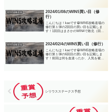
番人気が来てしまい敗北でした😑ただ、
この企画史上一番惜しかったかもしれま
せん😖特に2レース目の一番人気を切った
2024/01/08のWIN5買い目（修
WIN5攻略道場
ところでは見...
行）
こんにちは！kaoです😁WIN5攻略道場の
修行第１弾の2回目の買い目を記載しま
す！1回目はまさかのWIN4で敗北（回
顧・反省は後日記載する予定です）とい
うことで、かなり幸先不安を感じていま
す😑ですが、ある意味これで改めてWIN5
2024/02/4のWIN5買い目（修行）
WIN5攻略道場
の難しさを知...
こんにちは！kaoです😁WIN5攻略道場の
修行第１弾の6回目の買い目を記載しま
す！前回は何を血迷ったか、人気を被っ
た1番人気（しかも2頭とも川田騎手とい
う）をバッサリ切った結果見事にやられ
るという不始末😭そろそろ当てないと、
本当に企画倒れも...
シリウスステークス予想