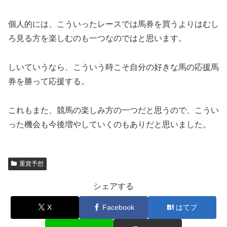
個人的には、こういったレースでは馬券を買うよりはむし
ろ見る方を楽しむのも一つなのではと思います。
しいていうなら、こういう時こそ自分の好きな馬の応援馬
券を勝って応援する。
これもまた、競馬の楽しみ方の一つだと思うので、こうい
った機会も今後増やしていくのもありだと思いました。
重賞予想
シェアする
X
Facebook
はてブ