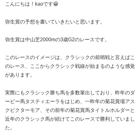
こんにちは！kaoです😁
弥生賞の予想を書いていきたいと思います。
弥生賞は中山芝2000mの3歳G2のレースです。
このレースのイメージは、クラシックの前哨戦と言えばこ
のレース、ここからクラシック戦線が始まるのような感覚
があります。
実際にもクラシック勝ち馬を多数輩出しており、昨年のダ
ービー馬タスティエーラをはじめ、一昨年の菊花賞場アス
クビクターモア、その前年の菊花賞馬タイトルホルダーと
近年のクラシック馬が続けてこのレースで勝利していまし
た。