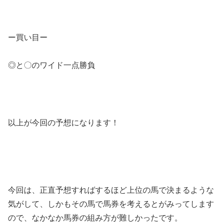
ー買い目ー
◎と〇のワイド一点勝負
以上が今回の予想になります！
今回は、正直予想すればするほど上位の馬で決まるような
気がして、しかもその馬で馬券を考えるとがみってします
ので、なかなか馬券の組み方が難しかったです。