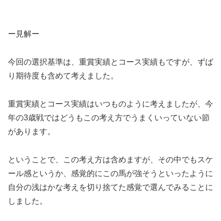
ー見解ー
今回の選択基準は、重賞実績とコース実績もですが、ずば
り期待度も含めて考えました。
重賞実績とコース実績はいつものように考えましたが、今
年の3歳戦ではどうもこの考え方でうまくいっていない節
があります。
ということで、この考え方は含めますが、その中でもスケ
ール感というか、感覚的にこの馬が強そうといったように
自分の浅はかな考えを切り捨てた感覚で選んでみることに
しました。