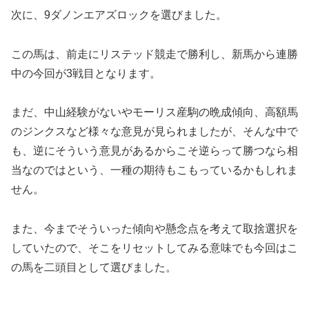
次に、9ダノンエアズロックを選びました。
この馬は、前走にリステッド競走で勝利し、新馬から連勝
中の今回が3戦目となります。
まだ、中山経験がないやモーリス産駒の晩成傾向、高額馬
のジンクスなど様々な意見が見られましたが、そんな中で
も、逆にそういう意見があるからこそ逆らって勝つなら相
当なのではという、一種の期待もこもっているかもしれま
せん。
また、今までそういった傾向や懸念点を考えて取捨選択を
していたので、そこをリセットしてみる意味でも今回はこ
の馬を二頭目として選びました。