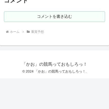
コメント
コメントを書き込む
ホーム
重賞予想
「かお」の競馬っておもしろっ！
© 2024 「かお」の競馬っておもしろっ！.