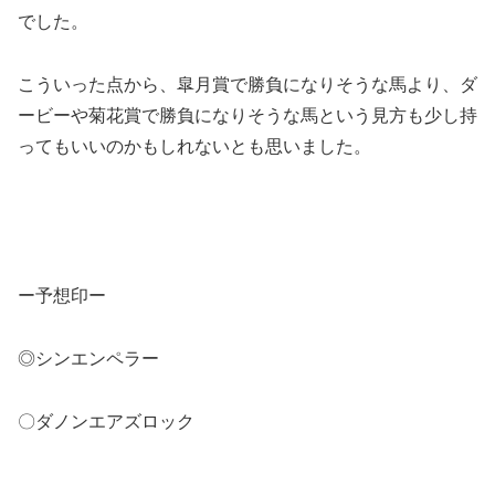
でした。
こういった点から、皐月賞で勝負になりそうな馬より、ダ
ービーや菊花賞で勝負になりそうな馬という見方も少し持
ってもいいのかもしれないとも思いました。
ー予想印ー
◎シンエンペラー
〇ダノンエアズロック