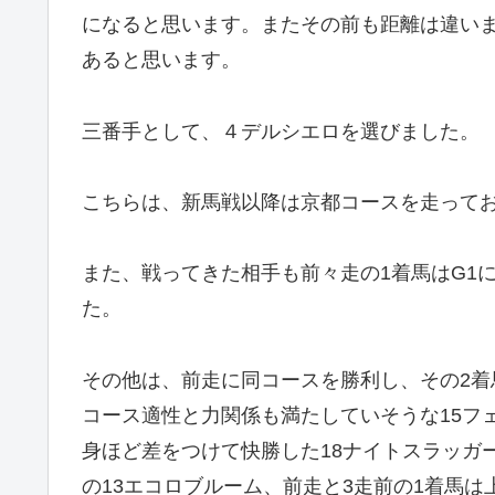
になると思います。またその前も距離は違い
あると思います。
三番手として、４デルシエロを選びました。
こちらは、新馬戦以降は京都コースを走って
また、戦ってきた相手も前々走の1着馬はG1
た。
その他は、前走に同コースを勝利し、その2
コース適性と力関係も満たしていそうな15フ
身ほど差をつけて快勝した18ナイトスラッガ
の13エコロブルーム、前走と3走前の1着馬