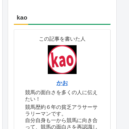
kao
この記事を書いた人
かお
競馬の面白さを多くの人に伝え
たい！
競馬歴約６年の貧乏アラサーサ
ラリーマンです。
自分自身も一から競馬に向き合
って、競馬の面白さを再認識し