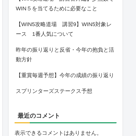
WIN５を当てるために必要なこと
【WIN5攻略道場 講習9】WIN5対象レ
ース 1番人気について
昨年の振り返りと反省・今年の抱負と活
動方針
【重賞毎週予想】今年の成績の振り返り
スプリンターズステークス予想
最近のコメント
表示できるコメントはありません。