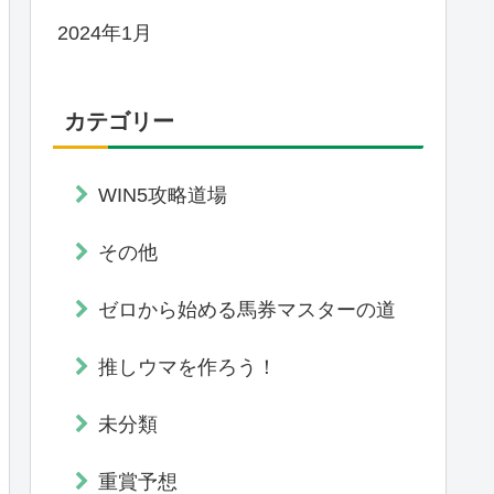
2024年1月
カテゴリー
WIN5攻略道場
その他
ゼロから始める馬券マスターの道
推しウマを作ろう！
未分類
重賞予想