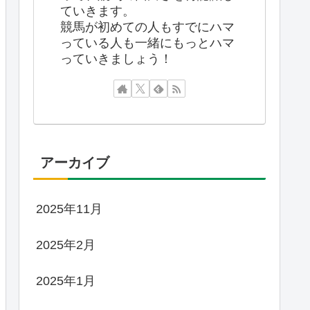
ていきます。
競馬が初めての人もすでにハマ
っている人も一緒にもっとハマ
っていきましょう！
アーカイブ
2025年11月
2025年2月
2025年1月