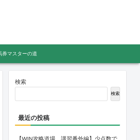
馬券マスターの道
検索
検索
最近の投稿
【WIN攻略道場 講習番外編】少点数で