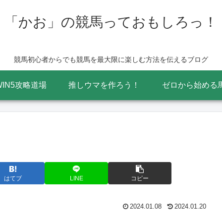
「かお」の競馬っておもしろっ！
競馬初心者からでも競馬を最大限に楽しむ方法を伝えるブログ
WIN5攻略道場
推しウマを作ろう！
ゼロから始める
はてブ
LINE
コピー
2024.01.08
2024.01.20