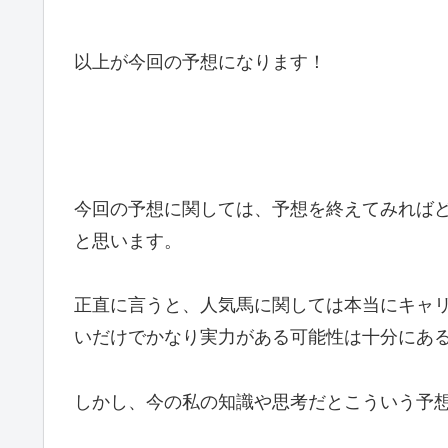
以上が今回の予想になります！
今回の予想に関しては、予想を終えてみれば
と思います。
正直に言うと、人気馬に関しては本当にキャ
いだけでかなり実力がある可能性は十分にあ
しかし、今の私の知識や思考だとこういう予